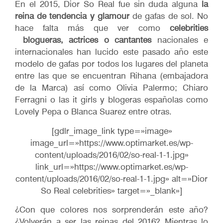
En el 2015, Dior So Real fue sin duda alguna
la
reina de tendencia y glamour
de gafas de sol. No
hace falta más que ver como
celebrities
blogueras, actrices o cantantes
nacionales e
internacionales han lucido este pasado año este
modelo de gafas por todos los lugares del planeta
entre las que se encuentran Rihana (embajadora
de la Marca) así como Olivia Palermo; Chiaro
Ferragni o las it girls y blogeras españolas como
Lovely Pepa o Blanca Suarez entre otras.
[gdlr_image_link type=»image»
image_url=»https://www.optimarket.es/wp-
content/uploads/2016/02/so-real-1-1.jpg»
link_url=»https://www.optimarket.es/wp-
content/uploads/2016/02/so-real-1-1.jpg» alt=»Dior
So Real celebrities» target=»_blank»]
¿Con que colores nos sorprenderán este año?
¿Volverán a ser las reinas del 2016? Mientras lo